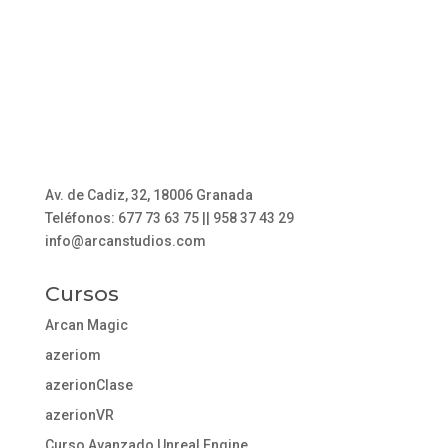
Av. de Cadiz, 32, 18006 Granada
Teléfonos: 677 73 63 75 || 958 37 43 29
info@arcanstudios.com
Cursos
Arcan Magic
azeriom
azerionClase
azerionVR
Curso Avanzado Unreal Engine