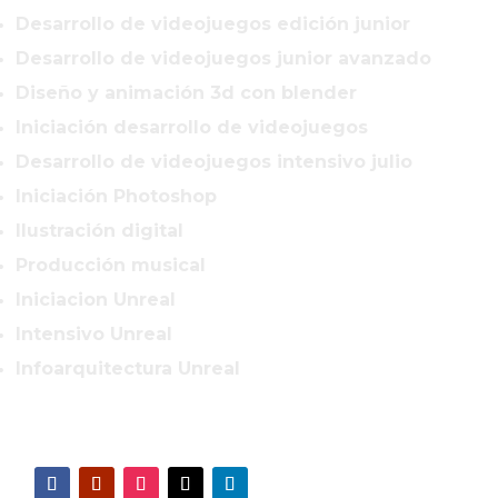
Desarrollo de videojuegos edición junior
Desarrollo de videojuegos junior avanzado
Diseño y animación 3d con blender
Iniciación desarrollo de videojuegos
Desarrollo de videojuegos intensivo julio
Iniciación Photoshop
Ilustración digital
Producción musical
Iniciacion Unreal
Intensivo Unreal
Infoarquitectura Unreal