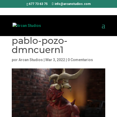
677 73 63 75
info@arcanstudios.com
pablo-pozo-
dmncuern1
por
Arcan Studios
|
Mar 3, 2022
|
0 Comentarios