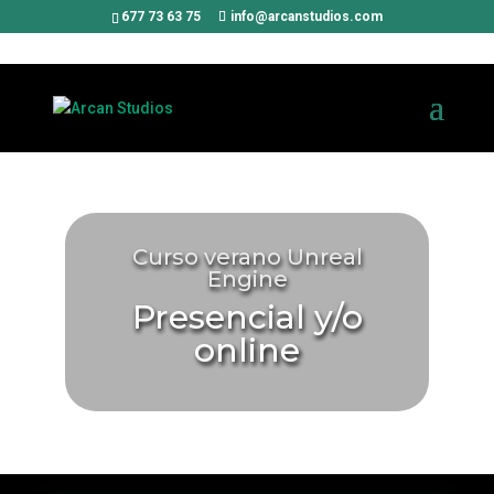
677 73 63 75
info@arcanstudios.com
Curso verano Unreal
Engine
Presencial y/o
online