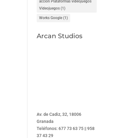
acción Plataformas videojuegos
Videojuegos
(1)
Works Google
(1)
Arcan Studios
Av. de Cadiz, 32, 18006
Granada
Teléfonos: 677 73 63 75 || 958
37 43 29