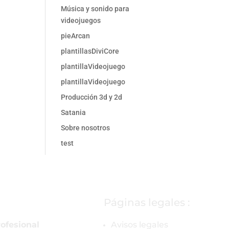
Música y sonido para
videojuegos
pieArcan
plantillasDiviCore
plantillaVideojuego
plantillaVideojuego
Producción 3d y 2d
Satania
Sobre nosotros
test
Páginas legales :
ofesional
Avisos legales