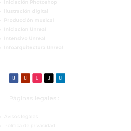
Iniciación Photoshop
Ilustración digital
Producción musical
Iniciacion Unreal
Intensivo Unreal
Infoarquitectura Unreal
Páginas legales :
Avisos legales
Política de privacidad