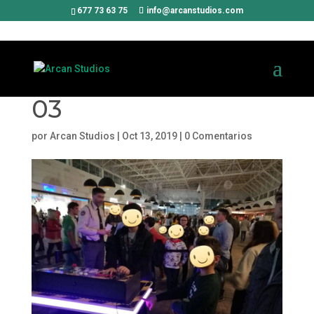
677 73 63 75
info@arcanstudios.com
03
por
Arcan Studios
|
Oct 13, 2019
|
0 Comentarios