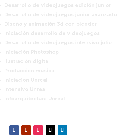
Desarrollo de videojuegos edición junior
Desarrollo de videojuegos junior avanzado
Diseño y animación 3d con blender
Iniciación desarrollo de videojuegos
Desarrollo de videojuegos intensivo julio
Iniciación Photoshop
Ilustración digital
Producción musical
Iniciacion Unreal
Intensivo Unreal
Infoarquitectura Unreal