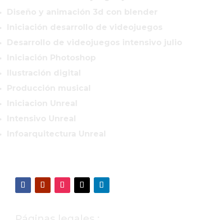
Diseño y animación 3d con blender
Iniciación desarrollo de videojuegos
Desarrollo de videojuegos intensivo julio
Iniciación Photoshop
Ilustración digital
Producción musical
Iniciacion Unreal
Intensivo Unreal
Infoarquitectura Unreal
Páginas legales :