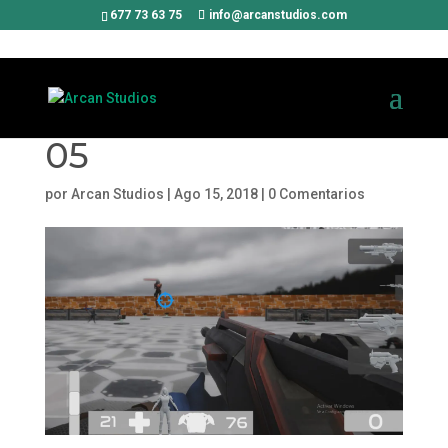
677 73 63 75
info@arcanstudios.com
05
por
Arcan Studios
|
Ago 15, 2018
|
0 Comentarios