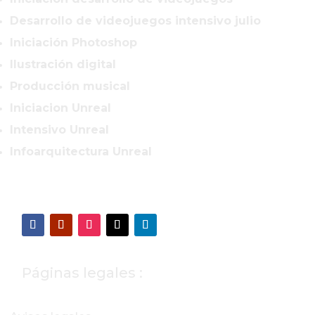
Desarrollo de videojuegos intensivo julio
Iniciación Photoshop
Ilustración digital
Producción musical
Iniciacion Unreal
Intensivo Unreal
Infoarquitectura Unreal
Páginas legales :