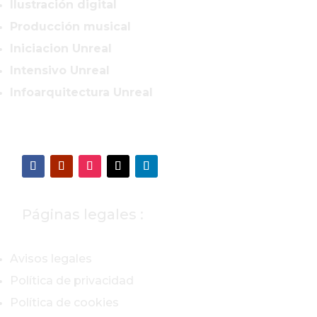
Ilustración digital
Producción musical
Iniciacion Unreal
Intensivo Unreal
Infoarquitectura Unreal
Páginas legales :
Avisos legales
Política de privacidad
Política de cookies