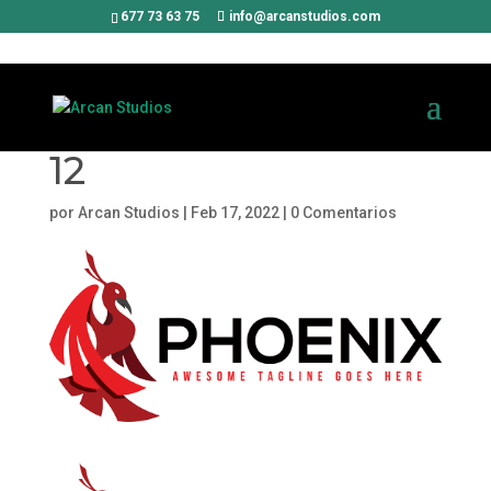
677 73 63 75
info@arcanstudios.com
12
por
Arcan Studios
|
Feb 17, 2022
|
0 Comentarios