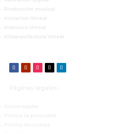
Producción musical
Iniciacion Unreal
Intensivo Unreal
Infoarquitectura Unreal
Páginas legales :
Avisos legales
Política de privacidad
Política de cookies