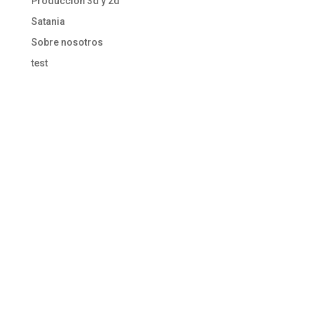
Producción 3d y 2d
Satania
Sobre nosotros
test