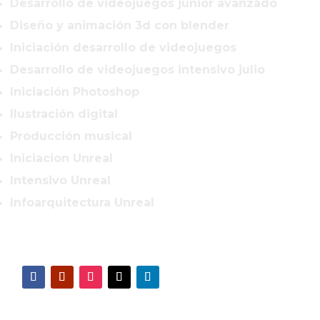
Desarrollo de videojuegos junior avanzado
Diseño y animación 3d con blender
Iniciación desarrollo de videojuegos
Desarrollo de videojuegos intensivo julio
Iniciación Photoshop
Ilustración digital
Producción musical
Iniciacion Unreal
Intensivo Unreal
Infoarquitectura Unreal