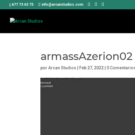
677 73 63 75
info@arcanstudios.com
armassAzerion02
por
Arcan Studios
|
Feb 27, 2022
|
0 Comentario