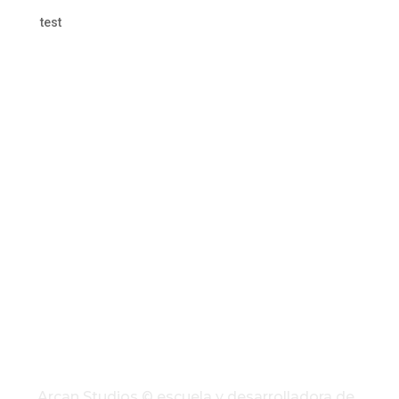
test
Arcan Studios © escuela y desarrolladora de