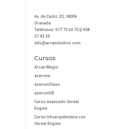
Av. de Cadiz, 32, 18006
Granada
Teléfonos: 677 73 63 75 || 958
37 43 29
info@arcanstudios.com
Cursos
Arcan Magic
azeriom
azerionClase
azerionVR
Curso Avanzado Unreal
Engine
Curso Infoarquitectura con
Unreal Engine