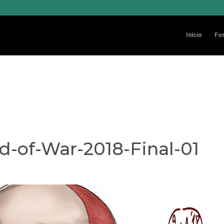
kies
 de terceros para mejorar nuestros servicios. Si continúa navegando, con
Inicio
Fo
ón en la
Política de cookies
d-of-War-2018-Final-01