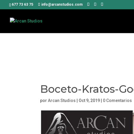
Uso de Coo
677 73 63 75
info@arcanstudios.com
Utilizamos cookies propias y
acepta su uso. Más informaci
Boceto-Kratos-Go
por
Arcan Studios
|
Oct 9, 2019
|
0 Comentarios