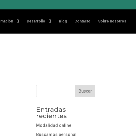
Acepto
sideramos que
rmación
Desarrollo
Blog
Contacto
Sobre nosotros
Entradas
recientes
Modalidad online
Buscamos personal