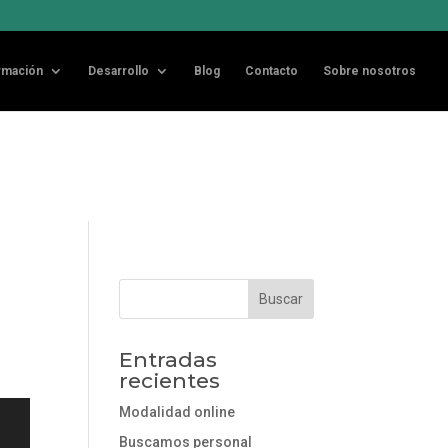
Acepto
sideramos que
rmación
Desarrollo
Blog
Contacto
Sobre nosotros
Entradas
recientes
Modalidad online
Buscamos personal