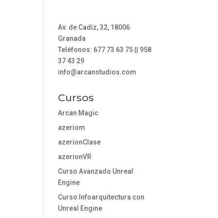
Av. de Cadiz, 32, 18006
Granada
Teléfonos: 677 73 63 75 || 958
37 43 29
info@arcanstudios.com
Cursos
Arcan Magic
azeriom
azerionClase
azerionVR
Curso Avanzado Unreal
Engine
Curso Infoarquitectura con
Unreal Engine