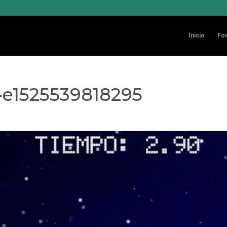
Inicio
Fo
-e1525539818295