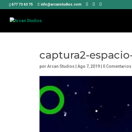
677 73 63 75
info@arcanstudios.com
captura2-espacio
por
Arcan Studios
|
Ago 7, 2019
|
0 Comentarios