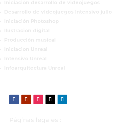
Iniciación desarrollo de videojuegos
Desarrollo de videojuegos intensivo julio
Iniciación Photoshop
Ilustración digital
Producción musical
Iniciacion Unreal
Intensivo Unreal
Infoarquitectura Unreal
Páginas legales :