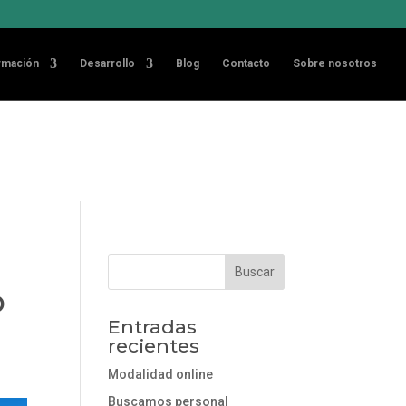
Acepto
sideramos que
rmación
Desarrollo
Blog
Contacto
Sobre nosotros
b
Entradas
recientes
Modalidad online
Buscamos personal