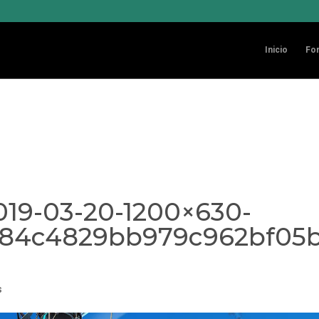
kies
 de terceros para mejorar nuestros servicios. Si continúa navegando, con
Inicio
Fo
ón en la
Política de cookies
9-03-20-1200×630-
384c4829bb979c962bf05
s