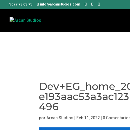
Uso de Coo
677 73 63 75
info@arcanstudios.com
Utilizamos cookies propias y
acepta su uso. Más informaci
Dev+EG_home_201
e193aac53a3ac12
496
por
Arcan Studios
|
Feb 11, 2022
|
0 Comentario