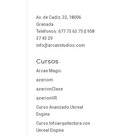
Av. de Cadiz, 32, 18006
Granada
Teléfonos: 677 73 63 75 || 958
37 43 29
info@arcanstudios.com
Cursos
Arcan Magic
azeriom
azerionClase
azerionVR
Curso Avanzado Unreal
Engine
Curso Infoarquitectura con
Unreal Engine