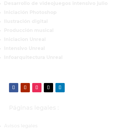
Desarrollo de videojuegos intensivo julio
Iniciación Photoshop
Ilustración digital
Producción musical
Iniciacion Unreal
Intensivo Unreal
Infoarquitectura Unreal
Páginas legales :
Avisos legales