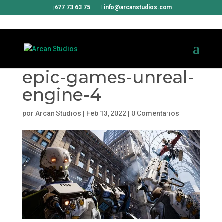
677 73 63 75
info@arcanstudios.com
epic-games-unreal-
engine-4
por
Arcan Studios
|
Feb 13, 2022
|
0 Comentarios