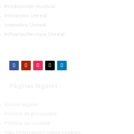
Producción musical
Iniciacion Unreal
Intensivo Unreal
Infoarquitectura Unreal
Páginas legales :
Avisos legales
Política de privacidad
Política de cookies
Más información sobre cookies