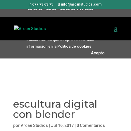
Uso de Cookies
677 73 63 75
info@arcanstudios.com
Utilizamos cookies propias y de
terceros para mejorar nuestros
servicios. Si continúa navegando,
consideramos que acepta su uso. Más
información en la
Política de cookies
Acepto
escultura digital
con blender
por
Arcan Studios
|
Jul 16, 2017
|
0 Comentarios