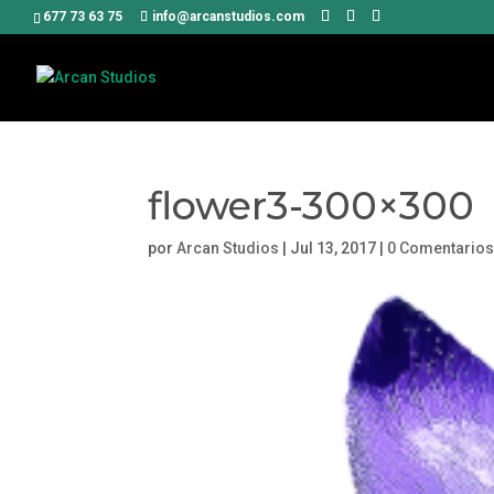
677 73 63 75
info@arcanstudios.com
flower3-300×300
por
Arcan Studios
|
Jul 13, 2017
|
0 Comentario