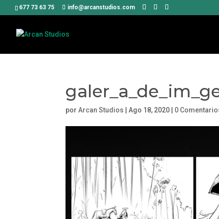
677 73 63 75
info@arcanstudios.com
galer_a_de_im_g
por
Arcan Studios
|
Ago 18, 2020
|
0 Comentario