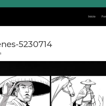
Inicio
Fo
enes-5230714
s