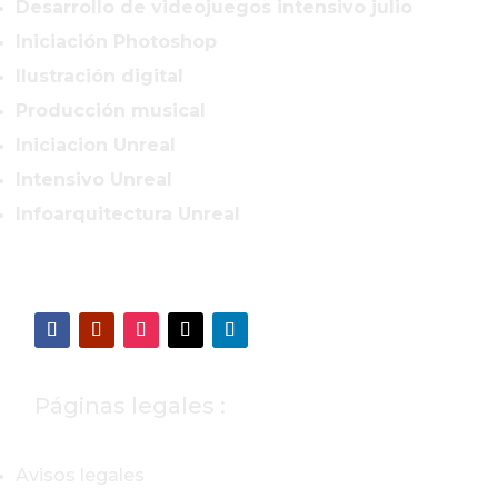
Desarrollo de videojuegos intensivo julio
Iniciación Photoshop
Ilustración digital
Producción musical
Iniciacion Unreal
Intensivo Unreal
Infoarquitectura Unreal
Páginas legales :
Avisos legales