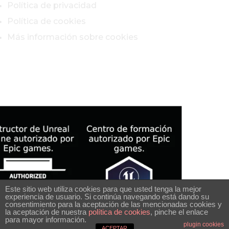
Política de privacidad
Política de cookies
Más información sobre cookies
Este sitio web utiliza cookies para que usted tenga la mejor
experiencia de usuario. Si continúa navegando está dando su
consentimiento para la aceptación de las mencionadas cookies y
la aceptación de nuestra
política de cookies
, pinche el enlace
para mayor información.
plugin cookies
ACEPTAR