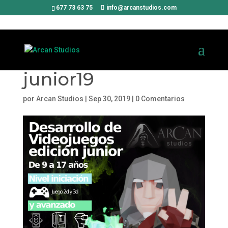
677 73 63 75
info@arcanstudios.com
junior19
por
Arcan Studios
|
Sep 30, 2019
|
0 Comentarios