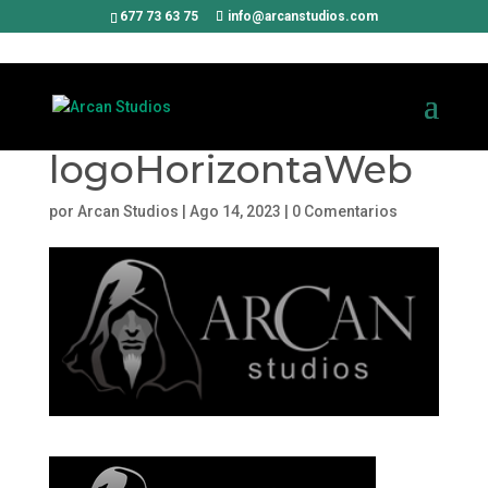
677 73 63 75
info@arcanstudios.com
logoHorizontaWeb
por
Arcan Studios
|
Ago 14, 2023
|
0 Comentarios