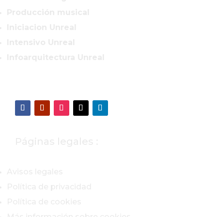
Producción musical
Iniciacion Unreal
Intensivo Unreal
Infoarquitectura Unreal
Páginas legales :
Avisos legales
Política de privacidad
Política de cookies
Más información sobre cookies