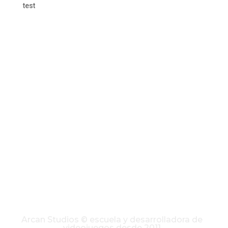
test
Arcan Studios © escuela y desarrolladora de
videojuegos desde 2011