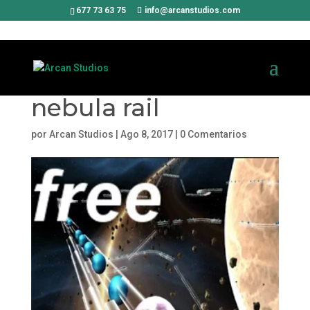
677 73 63 75
info@arcanstudios.com
nebula rail
por
Arcan Studios
|
Ago 8, 2017
|
0 Comentarios