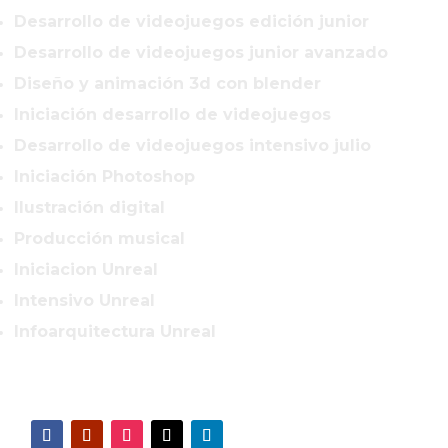
Desarrollo de videojuegos edición junior
Desarrollo de videojuegos junior avanzado
Diseño y animación 3d con blender
Iniciación desarrollo de videojuegos
Desarrollo de videojuegos intensivo julio
Iniciación Photoshop
Ilustración digital
Producción musical
Iniciacion Unreal
Intensivo Unreal
Infoarquitectura Unreal