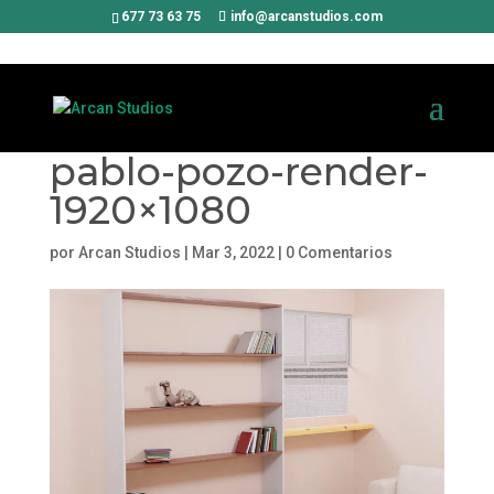
677 73 63 75
info@arcanstudios.com
pablo-pozo-render-
1920×1080
por
Arcan Studios
|
Mar 3, 2022
|
0 Comentarios