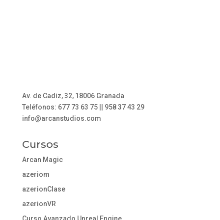
Av. de Cadiz, 32, 18006 Granada
Teléfonos: 677 73 63 75 || 958 37 43 29
info@arcanstudios.com
Cursos
Arcan Magic
azeriom
azerionClase
azerionVR
Curso Avanzado Unreal Engine