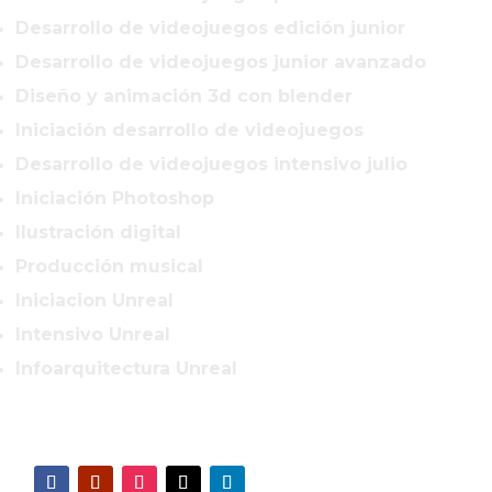
Desarrollo de videojuegos edición junior
Desarrollo de videojuegos junior avanzado
Diseño y animación 3d con blender
Iniciación desarrollo de videojuegos
Desarrollo de videojuegos intensivo julio
Iniciación Photoshop
Ilustración digital
Producción musical
Iniciacion Unreal
Intensivo Unreal
Infoarquitectura Unreal