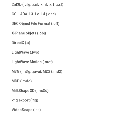
Cal3D (.cfg, .xaf, .xmf, .xrf, .xsf)
COLLADA 1.3.1 e 1.4 (.dae)
DEC Object File Format (.off)
X-Plane objets (.obj)
DirectX (.x)
LightWave (.lwo)
LightWave Motion (.mot)
M3G (.m3g, .java), MD2 (.md2)
MDD (.mdd)
MilkShape 3D (.ms3d)
xfig export (.fig)
VideoScape (.stl)