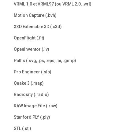
VRML 1.0 et VRML97 (ou VRML 2.0, .wrl)
Motion Capture (.bvh)
X3D Extensible 3D (.x3d)
OpenFlight (.flt)
OpenInventor (.iv)
Paths (.svg, .ps, .eps, .ai, .gimp)
Pro Engineer (.slp)
Quake 3 (.map)
Radiosity (.radio)
RAW Image File (.raw)
Stanford PLY (.ply)
STL (.stl)