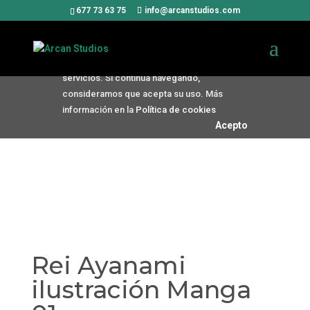
Uso de Cookies
677 73 63 75
info@arcanstudios.com
Utilizamos cookies propias y de
terceros para mejorar nuestros
servicios. Si continúa navegando,
consideramos que acepta su uso. Más
información en la
Política de cookies
Acepto
Rei Ayanami
ilustración Manga