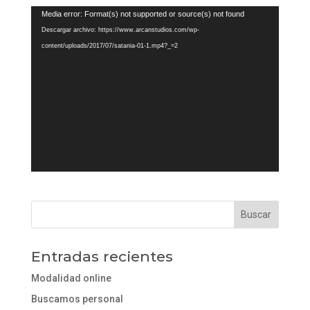
Reproductor
Media error: Format(s) not supported or source(s) not found
de
Descargar archivo: https://www.arcanstudios.com/wp-
vídeo
content/uploads/2017/07/satania-01-1.mp4?_=2
Entradas recientes
Modalidad online
Buscamos personal