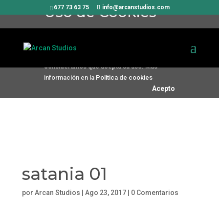
Uso de Cookies
677 73 63 75
info@arcanstudios.com
Utilizamos cookies propias y de
terceros para mejorar nuestros
servicios. Si continúa navegando,
consideramos que acepta su uso. Más
información en la
Política de cookies
Acepto
satania 01
por
Arcan Studios
|
Ago 23, 2017
|
0 Comentarios