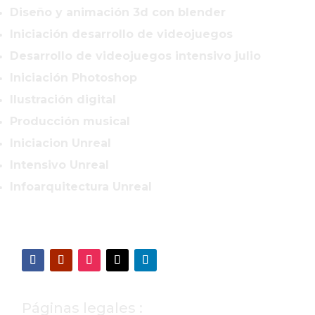
Diseño y animación 3d con blender
Iniciación desarrollo de videojuegos
Desarrollo de videojuegos intensivo julio
Iniciación Photoshop
Ilustración digital
Producción musical
Iniciacion Unreal
Intensivo Unreal
Infoarquitectura Unreal
Páginas legales :