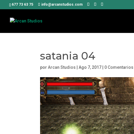
677 73 63 75
info@arcanstudios.com
satania 04
por
Arcan Studios
|
Ago 7, 2017
|
0 Comentarios