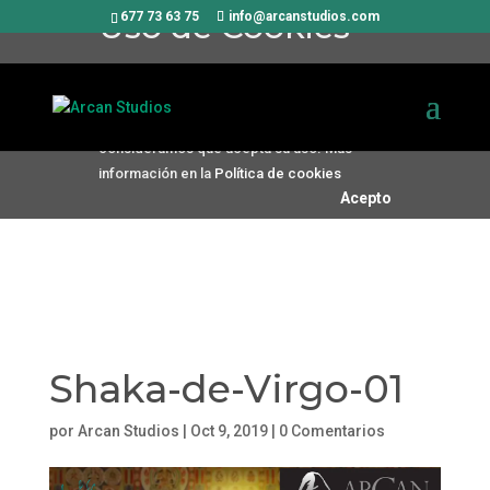
Uso de Cookies
677 73 63 75
info@arcanstudios.com
Utilizamos cookies propias y de
terceros para mejorar nuestros
servicios. Si continúa navegando,
consideramos que acepta su uso. Más
información en la
Política de cookies
Acepto
Shaka-de-Virgo-01
por
Arcan Studios
|
Oct 9, 2019
|
0 Comentarios