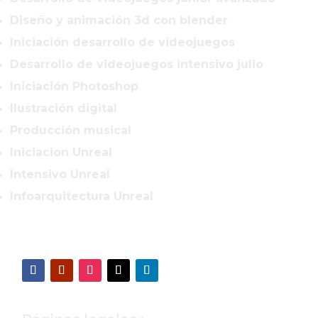
Diseño y animación 3d con blender
Iniciación desarrollo de videojuegos
Desarrollo de videojuegos intensivo julio
Iniciación Photoshop
Ilustración digital
Producción musical
Iniciacion Unreal
Intensivo Unreal
Infoarquitectura Unreal