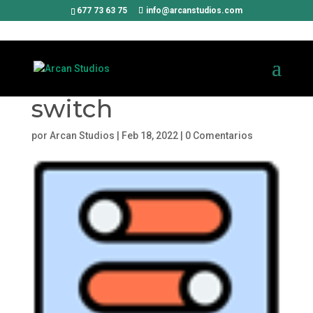
677 73 63 75
info@arcanstudios.com
switch
por
Arcan Studios
|
Feb 18, 2022
|
0 Comentarios