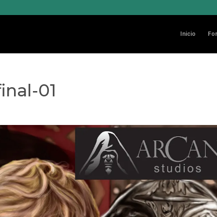
Inicio
Fo
inal-01