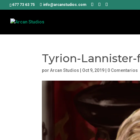
677 73 63 75
info@arcanstudios.com
Tyrion-Lannister-f
por
Arcan Studios
|
Oct 9, 2019
|
0 Comentarios