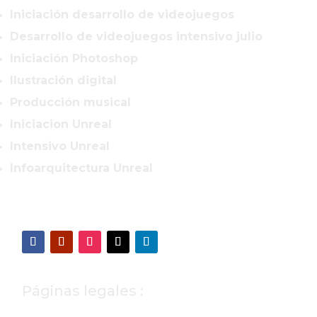
Iniciación desarrollo de videojuegos
Desarrollo de videojuegos intensivo julio
Iniciación Photoshop
Ilustración digital
Producción musical
Iniciacion Unreal
Intensivo Unreal
Infoarquitectura Unreal
Páginas legales :