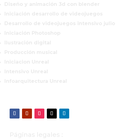
Diseño y animación 3d con blender
Iniciación desarrollo de videojuegos
Desarrollo de videojuegos intensivo julio
Iniciación Photoshop
Ilustración digital
Producción musical
Iniciacion Unreal
Intensivo Unreal
Infoarquitectura Unreal
Páginas legales :