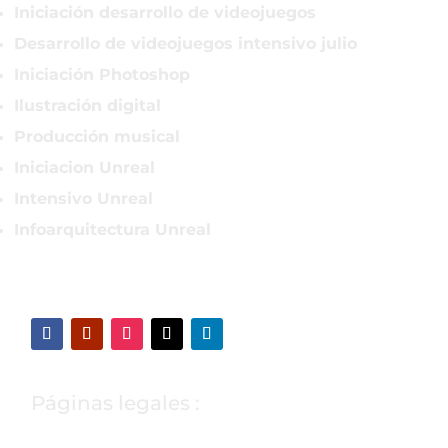
Iniciación desarrollo de videojuegos
Desarrollo de videojuegos intensivo julio
Iniciación Photoshop
Ilustración digital
Producción musical
Iniciacion Unreal
Intensivo Unreal
Infoarquitectura Unreal
Páginas legales :